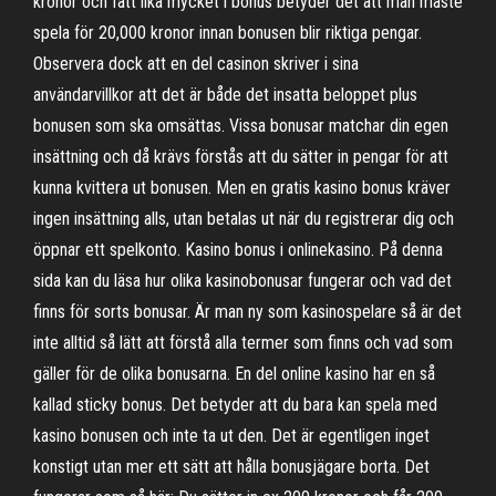
kronor och fått lika mycket i bonus betyder det att man måste
spela för 20,000 kronor innan bonusen blir riktiga pengar.
Observera dock att en del casinon skriver i sina
användarvillkor att det är både det insatta beloppet plus
bonusen som ska omsättas. Vissa bonusar matchar din egen
insättning och då krävs förstås att du sätter in pengar för att
kunna kvittera ut bonusen. Men en gratis kasino bonus kräver
ingen insättning alls, utan betalas ut när du registrerar dig och
öppnar ett spelkonto. Kasino bonus i onlinekasino. På denna
sida kan du läsa hur olika kasinobonusar fungerar och vad det
finns för sorts bonusar. Är man ny som kasinospelare så är det
inte alltid så lätt att förstå alla termer som finns och vad som
gäller för de olika bonusarna. En del online kasino har en så
kallad sticky bonus. Det betyder att du bara kan spela med
kasino bonusen och inte ta ut den. Det är egentligen inget
konstigt utan mer ett sätt att hålla bonusjägare borta. Det