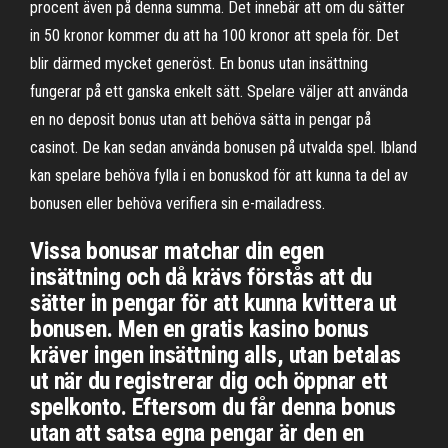
procent även på denna summa. Det innebär att om du sätter
in 50 kronor kommer du att ha 100 kronor att spela för. Det
blir därmed mycket generöst. En bonus utan insättning
fungerar på ett ganska enkelt sätt. Spelare väljer att använda
en no deposit bonus utan att behöva sätta in pengar på
casinot. De kan sedan använda bonusen på utvalda spel. Ibland
kan spelare behöva fylla i en bonuskod för att kunna ta del av
bonusen eller behöva verifiera sin e-mailadress.
Vissa bonusar matchar din egen
insättning och då krävs förstås att du
sätter in pengar för att kunna kvittera ut
bonusen. Men en gratis kasino bonus
kräver ingen insättning alls, utan betalas
ut när du registrerar dig och öppnar ett
spelkonto. Eftersom du får denna bonus
utan att satsa egna pengar är den en