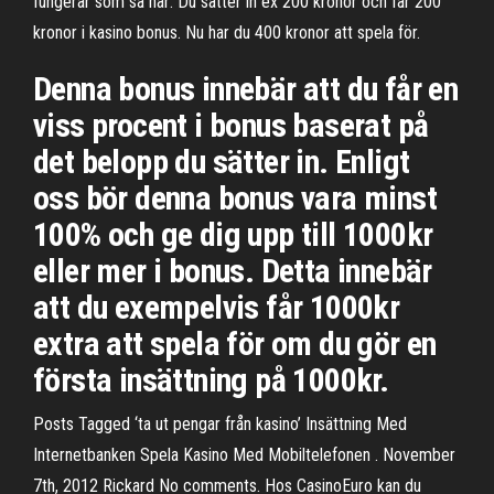
fungerar som så här: Du sätter in ex 200 kronor och får 200
kronor i kasino bonus. Nu har du 400 kronor att spela för.
Denna bonus innebär att du får en
viss procent i bonus baserat på
det belopp du sätter in. Enligt
oss bör denna bonus vara minst
100% och ge dig upp till 1000kr
eller mer i bonus. Detta innebär
att du exempelvis får 1000kr
extra att spela för om du gör en
första insättning på 1000kr.
Posts Tagged ‘ta ut pengar från kasino’ Insättning Med
Internetbanken Spela Kasino Med Mobiltelefonen . November
7th, 2012 Rickard No comments. Hos CasinoEuro kan du