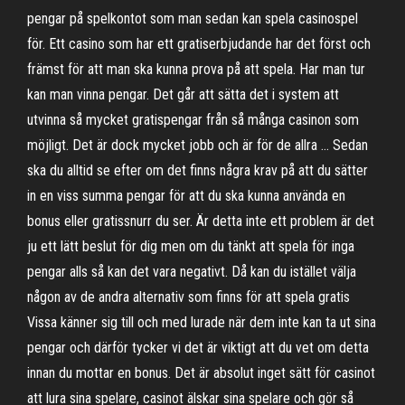
pengar på spelkontot som man sedan kan spela casinospel
för. Ett casino som har ett gratiserbjudande har det först och
främst för att man ska kunna prova på att spela. Har man tur
kan man vinna pengar. Det går att sätta det i system att
utvinna så mycket gratispengar från så många casinon som
möjligt. Det är dock mycket jobb och är för de allra … Sedan
ska du alltid se efter om det finns några krav på att du sätter
in en viss summa pengar för att du ska kunna använda en
bonus eller gratissnurr du ser. Är detta inte ett problem är det
ju ett lätt beslut för dig men om du tänkt att spela för inga
pengar alls så kan det vara negativt. Då kan du istället välja
någon av de andra alternativ som finns för att spela gratis
Vissa känner sig till och med lurade när dem inte kan ta ut sina
pengar och därför tycker vi det är viktigt att du vet om detta
innan du mottar en bonus. Det är absolut inget sätt för casinot
att lura sina spelare, casinot älskar sina spelare och gör så