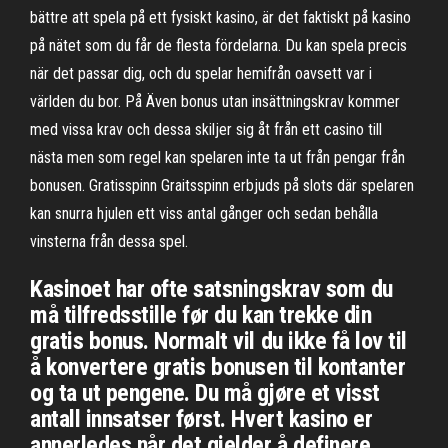
bättre att spela på ett fysiskt kasino, är det faktiskt på kasino
på nätet som du får de flesta fördelarna. Du kan spela precis
när det passar dig, och du spelar hemifrån oavsett var i
världen du bor. På Även bonus utan insättningskrav kommer
med vissa krav och dessa skiljer sig åt från ett casino till
nästa men som regel kan spelaren inte ta ut från pengar från
bonusen. Gratisspinn Graitsspinn erbjuds på slots där spelaren
kan snurra hjulen ett viss antal gånger och sedan behålla
vinsterna från dessa spel.
Kasinoet har ofte satsningskrav som du
må tilfredsstille før du kan trekke din
gratis bonus. Normalt vil du ikke få lov til
å konvertere gratis bonusen til kontanter
og ta ut pengene. Du må gjøre et visst
antall innsatser først. Hvert kasino er
annerledes når det gjelder å definere