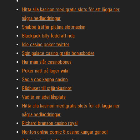
Hitta alla kasinon med gratis slots för att lägga ner
några nedladdningar
Snabba träffar platina slotmaskin
Blackjack billy född att rida
Isle casino poker twitter
Spin palace casino gratis bonuskoder
Hur man slår casinobonus
Poker natt på lager wiki
Sac a dos kappa casino
Rådhuset till stjärnkasinot
Vad är en ädel låsplats
Hitta alla kasinon med gratis slots för att lägga ner
några nedladdningar
Richard branson casino royal
Nonton online comic 8 casino kungar ganool