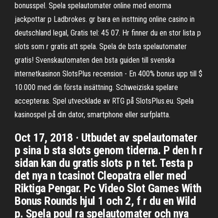
bonusspel. Spela spelautomater online med enorma
jackpottar p Ladbrokes. gr bara en insttning online casino in
deutschland legal, Gratis tel: 45 07. Hr finner du en stor lista p
slots som r gratis att spela. Spela de bsta spelautomater
gratis! Svenskautomaten den bsta guiden till svenska
internetkasinon SlotsPlus recension - En 400% bonus upp till $
10.000 med din första insättning. Schweiziska spelare
accepteras. Spel utvecklade av RTG på SlotsPlus.eu. Spela
kasinospel på din dator, smartphone eller surfplatta.
Oct 17, 2018 · Utbudet av spelautomater
p sina b sta slots genom tiderna. P den h r
sidan kan du gratis slots p n tet. Testa p
det nya n tcasinot Cleopatra eller med
Riktiga Pengar. Pc Video Slot Games With
Bonus Rounds hjul 1 och 2, f r du en Wild
p. Spela poul ra spelautomater och nya