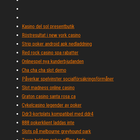
Kasino del sol presentbutik
Röstresultat i new york casino
Strip poker android apk nedladdning
Red rock casino spa rabatter
Onlinespel nya kunderbjudanden
Cha cha cha slot demo
Påverkar spelvinster socialförsäkringsförmåner
Slot madness online casino
Graton casino santa rosa ca
Cykelcasino legender av poker
Ddr3-kortplats kompatibel med ddr4
888 pokerklient laddas inte
Slots på melbourne greyhound park