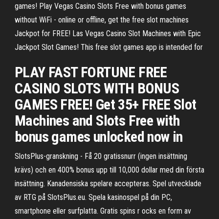
games! Play Vegas Casino Slots Free with bonus games
without WiFi - online or offline, get the free slot machines
Jackpot for FREE! Las Vegas Casino Slot Machines with Epic
Jackpot Slot Games! This free slot games app is intended for
PLAY FAST FORTUNE FREE
CASINO SLOTS WITH BONUS
GAMES FREE! Get 35+ FREE Slot
Machines and Slots Free with
bonus games unlocked now in
SlotsPlus-granskning - Få 20 gratissnurr (ingen insättning
krävs) och en 400% bonus upp till 10,000 dollar med din första
insättning. Kanadensiska spelare accepteras. Spel utvecklade
av RTG på SlotsPlus.eu. Spela kasinospel på din PC,
smartphone eller surfplatta. Gratis spins r ocks en form av