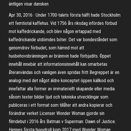
äntligen visar dansken
Apr 30, 2016 · Under 1700-talets första hälft hade Stockholm
ett femtiotal kaffehus. Vid 1756 års riksdag infördes förbud
mot kaffedrickande, och blev någon ertappad med
kaffedrickande utdömdes böter. Det var bondeståndet som
genomdrev förbudet, som hämnd mot att
husbehovsbränningen av brännvin hade förbjudits. Öppet
innehåll innebär att informationsinnehåll kan omarbetas
återanvändas och vanligen även spridas fritt Begreppet är en
analogi med det något äldre konceptet öppen källkod och
innefattar alla former av immateriellt skapande eller media
såsom texter bilder ljud och tekniska utvecklingar som
publiceras i ett format som tillåter att andra kopierar och
förändrar verket Licenser Wonder Woman gjorde sin
filmdebut i 2016 års Batman v Superman: Dawn of Justice.
Hennes första huvudroll kom 2017 med Wonder Woman.