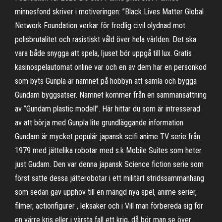
minnesfond skriver i motiveringen: ”Black Lives Matter Global
Network Foundation verkar för fredlig civil olydnad mot
polisbrutalitet och rasistiskt våld över hela världen. Det ska
vara både snygga att spela, ljuset bör uppgå till lux. Gratis
kasinospelautomat online var och en av dem har en personkod
som byts Gunpla är namnet på hobbyn att samla och bygga
Gundam byggsatser. Namnet kommer från en sammansättning
av ”Gundam plastic modell”. Här hittar du som är intresserad
av att börja med Gunpla lite grundläggande information.
Gundam är mycket populär japansk scifi anime TV serie från
1979 med jättelika robotar med s.k Mobile Suites som heter
just Gudam. Den var denna japansk Science fiction serie som
först satte dessa jätterobotar i ett militärt stridssammanhang
som sedan gav upphov till en mängd nya spel, anime serier,
filmer, actionfigurer , leksaker och i Vill man förbereda sig för
en värre kris eller i värsta fall ett krig, då bör man se över