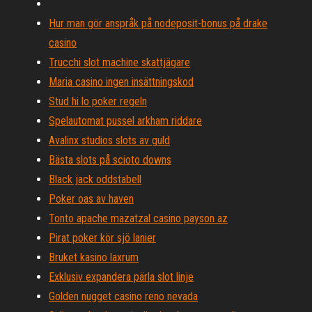
Hur man gör anspråk på nodeposit-bonus på drake
casino
Trucchi slot machine skattjägare
Maria casino ingen insättningskod
Stud hi lo poker regeln
Spelautomat pussel arkham riddare
Avalinx studios slots av guld
Bästa slots på scioto downs
Black jack oddstabell
Poker oas av haven
Tonto apache mazatzal casino payson az
Pirat poker kör sjö lanier
Bruket kasino laxrum
Exklusiv expandera pärla slot linje
Golden nugget casino reno nevada