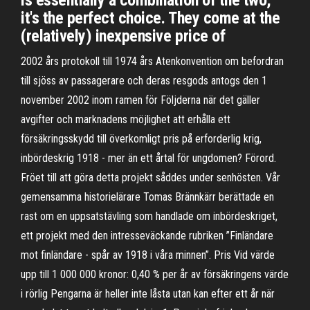
is essentially a combination of the two,
it's the perfect choice. They come at the
(relatively) inexpensive price of
2002 års protokoll till 1974 års Atenkonvention om befordran
till sjöss av passagerare och deras resgods antogs den 1
november 2002 inom ramen för Följderna när det gäller
avgifter och marknadens möjlighet att erhålla ett
försäkringsskydd till överkomligt pris på erforderlig krig,
inbördeskrig 1918 - mer än ett årtal för ungdomen? Förord.
Fröet till att göra detta projekt såddes under senhösten. Vår
gemensamma historielärare Tomas Brännkärr berättade en
rast om en uppsatstävling som handlade om inbördeskriget,
ett projekt med den intresseväckande rubriken ”Finländare
mot finländare - spår av 1918 i våra minnen”. Pris Vid värde
upp till 1 000 000 kronor: 0,40 % per år av försäkringens värde
i rörlig Pengarna är heller inte låsta utan kan efter ett år när