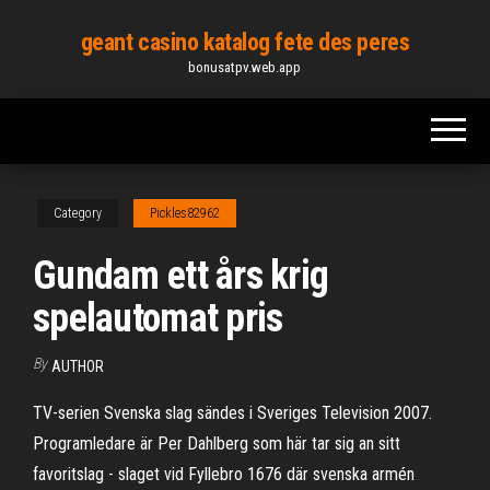
Skip
geant casino katalog fete des peres
to
bonusatpv.web.app
the
content
Category
Pickles82962
Gundam ett års krig
spelautomat pris
By
AUTHOR
TV-serien Svenska slag sändes i Sveriges Television 2007.
Programledare är Per Dahlberg som här tar sig an sitt
favoritslag - slaget vid Fyllebro 1676 där svenska armén