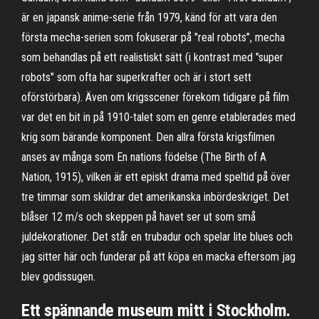
är en japansk anime-serie från 1979, känd för att vara den
första mecha-serien som fokuserar på "real robots", mecha
som behandlas på ett realistiskt sätt (i kontrast med "super
robots" som ofta har superkrafter och är i stort sett
oförstörbara). Även om krigsscener förekom tidigare på film
var det en bit in på 1910-talet som en genre etablerades med
krig som bärande komponent. Den allra första krigsfilmen
anses av många som En nations födelse (The Birth of A
Nation, 1915), vilken är ett episkt drama med speltid på över
tre timmar som skildrar det amerikanska inbördeskriget. Det
blåser 12 m/s och skeppen på havet ser ut som små
juldekorationer. Det står en trubadur och spelar lite blues och
jag sitter här och funderar på att köpa en macka eftersom jag
blev godissugen.
Ett spännande museum mitt i Stockholm.