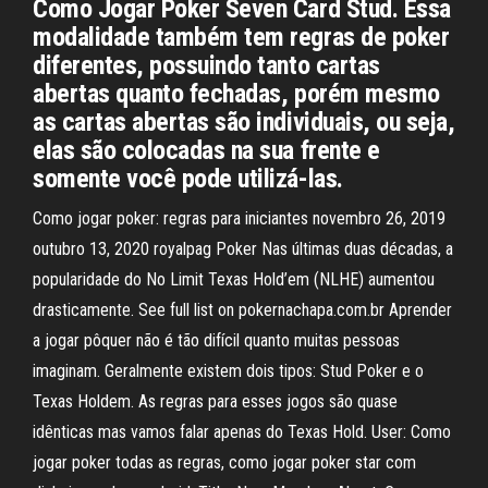
Como Jogar Poker Seven Card Stud. Essa
modalidade também tem regras de poker
diferentes, possuindo tanto cartas
abertas quanto fechadas, porém mesmo
as cartas abertas são individuais, ou seja,
elas são colocadas na sua frente e
somente você pode utilizá-las.
Como jogar poker: regras para iniciantes novembro 26, 2019
outubro 13, 2020 royalpag Poker Nas últimas duas décadas, a
popularidade do No Limit Texas Hold’em (NLHE) aumentou
drasticamente. See full list on pokernachapa.com.br Aprender
a jogar pôquer não é tão difícil quanto muitas pessoas
imaginam. Geralmente existem dois tipos: Stud Poker e o
Texas Holdem. As regras para esses jogos são quase
idênticas mas vamos falar apenas do Texas Hold. User: Como
jogar poker todas as regras, como jogar poker star com