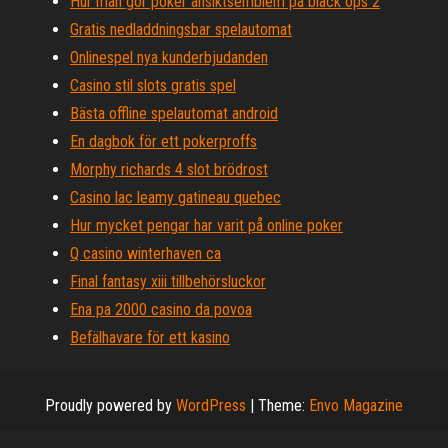
Hur man gör poker ansiktsemblem på black ops 2
Gratis nedladdningsbar spelautomat
Onlinespel nya kunderbjudanden
Casino stil slots gratis spel
Bästa offline spelautomat android
En dagbok för ett pokerproffs
Morphy richards 4 slot brödrost
Casino lac leamy gatineau quebec
Hur mycket pengar har varit på online poker
Q casino winterhaven ca
Final fantasy xiii tillbehörsluckor
Ena pa 2000 casino da povoa
Befälhavare för ett kasino
Proudly powered by
WordPress
|
Theme:
Envo Magazine