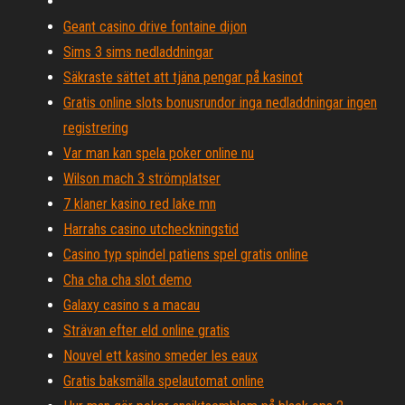
Geant casino drive fontaine dijon
Sims 3 sims nedladdningar
Säkraste sättet att tjäna pengar på kasinot
Gratis online slots bonusrundor inga nedladdningar ingen
registrering
Var man kan spela poker online nu
Wilson mach 3 strömplatser
7 klaner kasino red lake mn
Harrahs casino utcheckningstid
Casino typ spindel patiens spel gratis online
Cha cha cha slot demo
Galaxy casino s a macau
Strävan efter eld online gratis
Nouvel ett kasino smeder les eaux
Gratis baksmälla spelautomat online