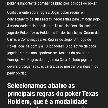
poker, é importante dominar os princípios básicos do poker.
Conhecimento sobre regras. Jogar poker requer o
conhecimento de suas regras, necessárias para um bom jogo.
A modalidade mais popular é o Texas Hold'em. No início do
jogo de Poker Texas Holdem, o Dealer baralha as Ordem das
Cartas e Combinações: As Regras do Jogo. Um jogo de
Poker joga- se com 2 a 10 jogadores. O objectivo de cada
jogador é o mesmo: apoderar-se Amigos do poker de
Formiga MG. Regras do Jogo e da Casa. 1. Todo jogador
deverá proteger as suas cartas, caso mostrar pra alguém ou
pedir opinião,
Selecionamos abaixo as
principais regras do poker Texas
Hold'em, que é a modalidade