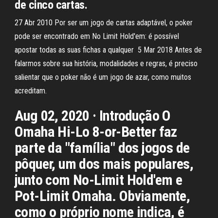
de cinco cartas.
27 Abr 2010 Por ser um jogo de cartas adaptável, o poker
pode ser encontrado em No Limit Hold'em: é possível
apostar todas as suas fichas a qualquer 5 Mar 2018 Antes de
falarmos sobre sua história, modalidades e regras, é preciso
salientar que o poker não é um jogo de azar, como muitos
acreditam.
Aug 02, 2020 · Introdução O
Omaha Hi-Lo 8-or-Better faz
parte da "família" dos jogos de
pôquer, um dos mais populares,
junto com No-Limit Hold'em e
Pot-Limit Omaha. Obviamente,
como o próprio nome indica, é