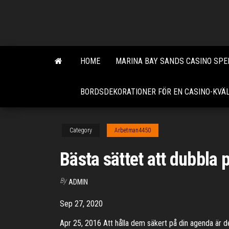
Skip
to
the
content
HOME
MARINA BAY SANDS CASINO SP
BORDSDEKORATIONER FÖR EN CASINO-KVÄ
Category
Arbetman4450
Bästa sättet att dubbla 
By
ADMIN
Sep 27, 2020
Apr 25, 2016 Att hålla dem säkert på din agenda är 