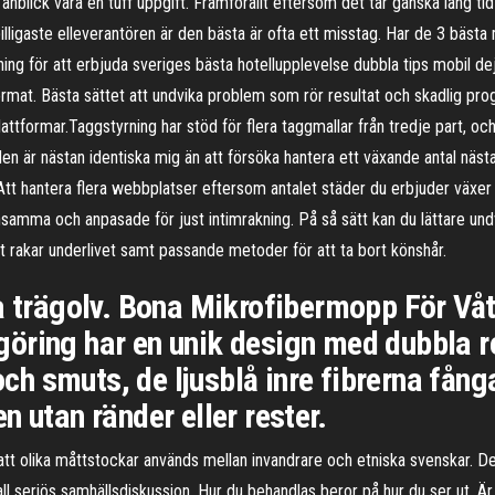
 anblick vara en tuff uppgift. Framförallt eftersom det tar ganska lång ti
n billigaste elleverantören är den bästa är ofta ett misstag. Har de 3 bä
ning för att erbjuda sveriges bästa hotellupplevelse dubbla tips mobil de
format. Bästa sättet att undvika problem som rör resultat och skadlig pr
tformar.Taggstyrning har stöd för flera taggmallar från tredje part, och m
en är nästan identiska mig än att försöka hantera ett växande antal näst
Att hantera flera webbplatser eftersom antalet städer du erbjuder växe
samma och anpasade för just intimrakning. På så sätt kan du lättare und
tt rakar underlivet samt passande metoder för att ta bort könshår.
na trägolv. Bona Mikrofibermopp För Vå
öring har en unik design med dubbla 
 och smuts, de ljusblå inre fibrerna fån
 utan ränder eller rester.
är att olika måttstockar används mellan invandrare och etniska svenskar. De
all seriös samhällsdiskussion. Hur du behandlas beror på hur du ser ut. Är