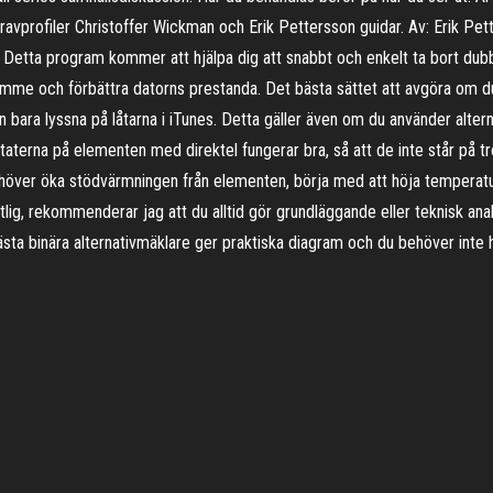
travprofiler Christoffer Wickman och Erik Pettersson guidar. Av: Erik Pe
 Detta program kommer att hjälpa dig att snabbt och enkelt ta bort dubb
rymme och förbättra datorns prestanda. Det bästa sättet att avgöra om dupli
n bara lyssna på låtarna i iTunes. Detta gäller även om du använder alterna
mostaterna på elementen med direktel fungerar bra, så att de inte står på
du behöver öka stödvärmningen från elementen, börja med att höja tempera
litlig, rekommenderar jag att du alltid gör grundläggande eller teknisk an
sta binära alternativmäklare ger praktiska diagram och du behöver inte 